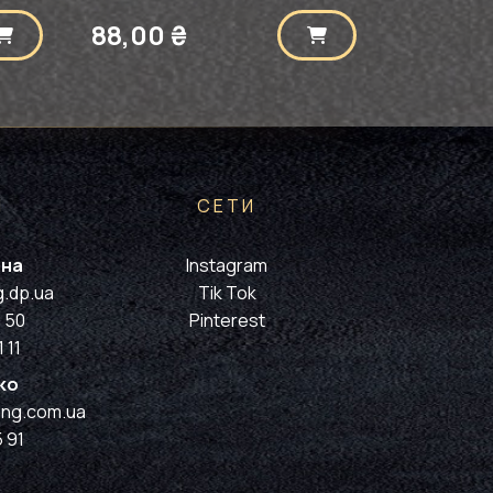
88,00
₴
Ы
СЕТИ
ена
Instagram
g.dp.ua
Tik Tok
7 50
Pinterest
 11
ко
ing.com.ua
 91