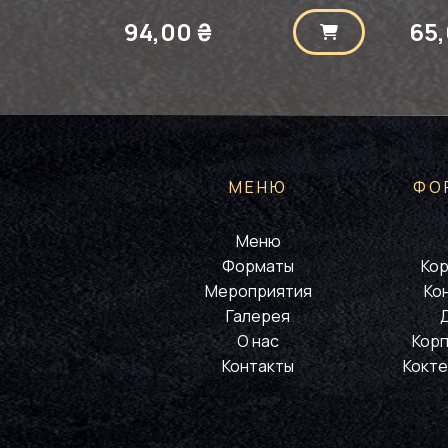
94,00
₴
65
МЕНЮ
ФО
Меню
Форматы
Кор
Мероприятия
Ко
Галерея
О нас
Корп
Контакты
Кокте