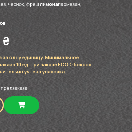
нез, чеснок, фреш
лимона
пармезан,
мов
0
₴
а за одну единицу. Минимальное
аказа 10 ед. При заказе FOOD-боксов
нительно учтена упаковка.
 предзаказа