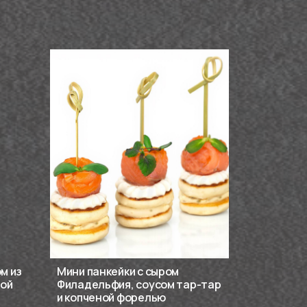
м из
Мини панкейки с сыром
рой
Филадельфия, соусом тар-тар
и копченой форелью