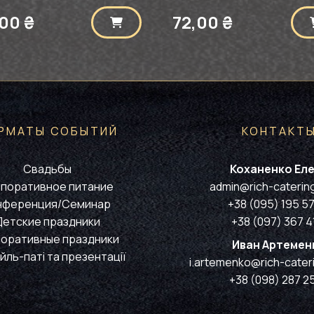
,00
₴
72,00
₴
РМАТЫ СОБЫТИЙ
КОНТАКТ
Свадьбы
Коханенко Ел
поративное питание
admin@rich-caterin
нференция/Семинар
+38 (095) 195 5
Детские праздники
+38 (097) 367 41
оративные праздники
Иван Артемен
йль-паті та презентації
i.artemenko@rich-cater
+38 (098) 287 25