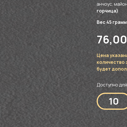
анчоус, майо
горчица)
Вес 45 грам
76,0
Цена указан
количество з
будет допол
Доступно для
Количество
товара
Бэби
"Цезарь"
на