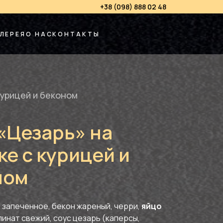
+38 (098) 888 02 48
ЛЕРЕЯ
О НАС
КОНТАКТЫ
курицей и беконом
«Цезарь» на
е с курицей и
ном
 запеченное, бекон жареный, черри,
яйцо
пинат свежий, соус цезарь (каперсы,