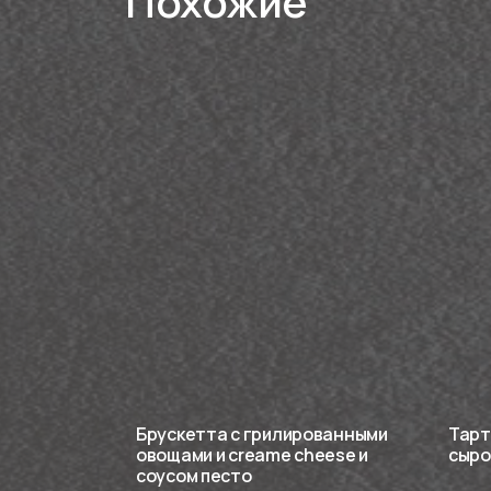
Похожие
Брускетта с грилированными
Тарт
овощами и сreame cheese и
сыро
соусом песто