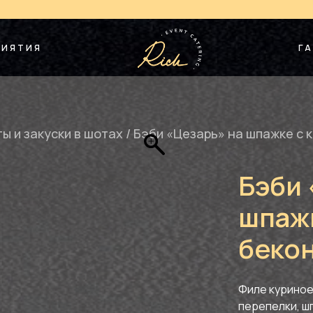
РИЯТИЯ
ГА
ы и закуски в шотах
/
Бэби «Цезарь» на шпажке с 
Бэби 
шпажк
беко
Филе куриное
перепелки, ш