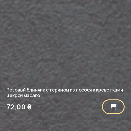
Розовый блинчик с терином из лосося и креветками
и икрой масаго
72,00
₴