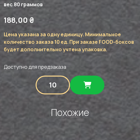
вес 80 граммов
188,00
₴
Цена указана за одну единицу. Минимальное
количество заказа 10 ед. При заказе FOOD-боксов
будет дополнительно учтена упаковка.
Доступно для предзаказа
Количество
товара
Брошет
из
свиной
Похожие
вырезки
и
овощами
(черри,