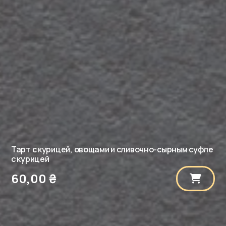
цуккини)
Тарт с курицей, овощами и сливочно-сырным суфле
с курицей
60,00
₴