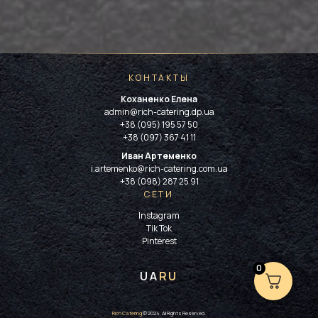
КОНТАКТЫ
Коханенко Елена
admin@rich-catering.dp.ua
+38 (095) 195 57 50
+38 (097) 367 41 11
Иван Артеменко
i.artemenko@rich-catering.com.ua
+38 (098) 287 25 91
СЕТИ
Instagram
Tik Tok
Pinterest
0
UA
RU
Rich Catering
© 2024. All Rights Reserved.