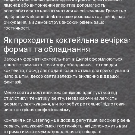
лімонад або витончений аперитив допомагають
розслабитися та налаштуватися на спілкування. Грамотно
підібраний welcome drink не лише розважає гостей під час
очікування, а й демонструє високий рівень вашої
гостинності.
Як проходить коктейльна вечірка:
формат та обладнання
Заходи у форматі коктейль-паті в Дніпрі оформлюються
доволі стримано з точки зору обладнання – столи для
коктейлів, посуд для подачі і барна стійка для приготування
напоїв. Втім, декор свята залежить виключно від вашої
фантазії.
Меню свята з коктейльною вечіркою адаптується під
стилістику і тематику івенту. Незважаючи на легкість
формату святкування, він потребує ретельної підготовки і
високого рівня професіоналізму.
Компанія Rich Catering – це досвід, репутація, високий рівень
сервісу, вишуканий смак і гостинність, які допоможуть вам
отримати максимум задоволення від співпраці.