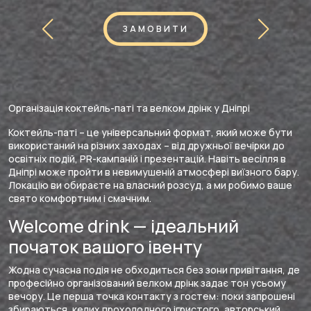
ЗАМОВИТИ
Організація коктейль-паті та велком дрінк у Дніпрі
Коктейль-паті – це універсальний формат, який може бути
використаний на різних заходах – від дружньої вечірки до
освітніх подій, PR-кампаній і презентацій. Навіть весілля в
Дніпрі може пройти в невимушеній атмосфері виїзного бару.
Локацію ви обираєте на власний розсуд, а ми робимо ваше
свято комфортним і смачним.
Welcome drink — ідеальний
початок вашого івенту
Жодна сучасна подія не обходиться без зони привітання, де
професійно організований велком дрінк задає тон усьому
вечору. Це перша точка контакту з гостем: поки запрошені
збираються, келих прохолодного ігристого, авторський