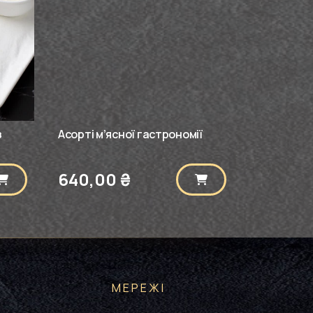
з
Асорті м’ясної гастрономії
640,00
₴
МЕРЕЖІ