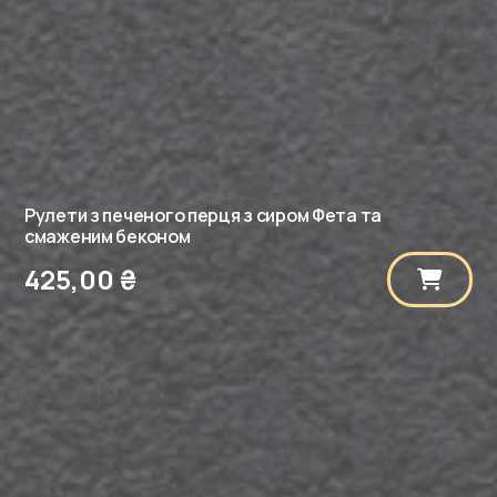
Рулети з печеного перця з сиром Фета та
смаженим беконом
425,00
₴