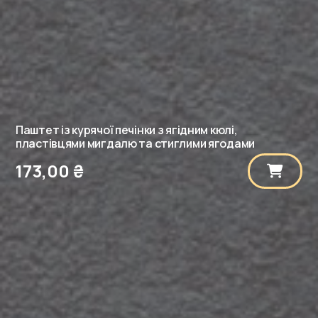
Паштет із курячої печінки з ягідним кюлі,
пластівцями мигдалю та стиглими ягодами
173,00
₴