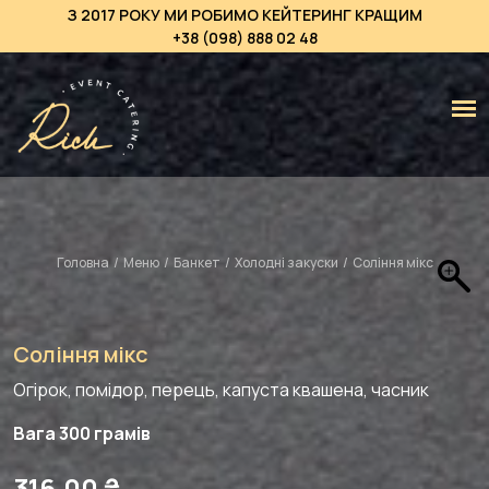
З 2017 РОКУ МИ РОБИМО КЕЙТЕРИНГ КРАЩИМ
+38 (098) 888 02 48
Головна
/
Меню
/
Банкет
/
Холодні закуски
/
Соління мікс
Соління мікс
Огірок, помідор, перець, капуста квашена, часник
Вага 300 грамів
316,00
₴