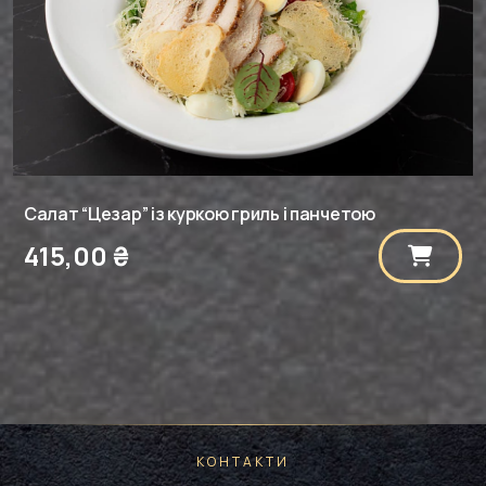
Салат “Цезар” із куркою гриль і панчетою
415,00
₴
КОНТАКТИ