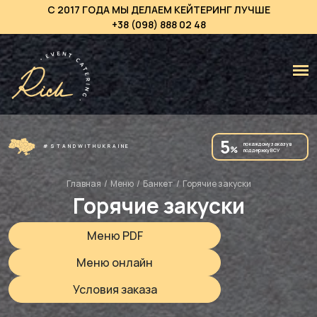
С 2017 ГОДА МЫ ДЕЛАЕМ КЕЙТЕРИНГ ЛУЧШЕ
+38 (098) 888 02 48
5
по каждому заказу в
#STANDWITHUKRAINE
%
поддержку ВСУ
Главная
/
Меню
/
Банкет
/
Горячие закуски
Горячие закуски
Меню PDF
Меню онлайн
Условия заказа