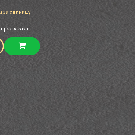
а за единицу
 предзаказа