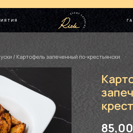
РИЯТИЯ
ГА
куски
/
Картофель запеченный по-крестьянски
Карт
запеч
крес
85,0