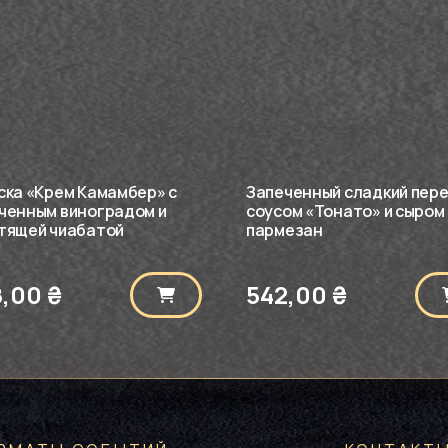
ска «Крем Камамбер» с
Запеченный сладкий пере
ченным виноградом и
соусом «Тонато» и сыром
тящей чиабатой
пармезан
8,00
₴
542,00
₴