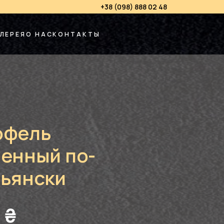
+38 (098) 888 02 48
ЛЕРЕЯ
О НАС
КОНТАКТЫ
офель
енный по-
тьянски
0
₴