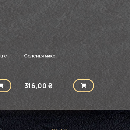
ц с
Соленья микс
316,00
₴