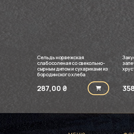
Сельдь норвежская
Заку
слабосоленая со свекольно-
запе
сырным дипом и сухариками из
хрус
бородинского хлеба
287,00
₴
35