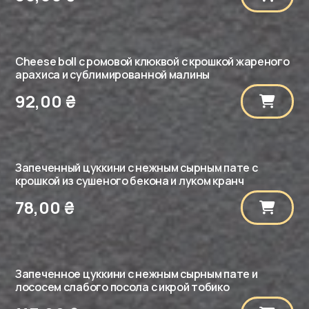
Cheese boll с ромовой клюквой с крошкой жареного
арахиса и сублимированной малины
92,00
₴
Запеченный цуккини с нежным сырным пате с
крошкой из сушеного бекона и луком кранч
78,00
₴
Запеченное цуккини с нежным сырным пате и
лососем слабого посола с икрой тобико