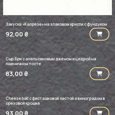
Закуска «Капрезе» на злаковом криспи с фундуком
92,00
₴
Сыр Бри с апельсиновым джемом и цедрой на
пшеничном тосте
83,00
₴
Cheese ball с фисташковой пастой и виноградом в
ореховой крошке
93,00
₴