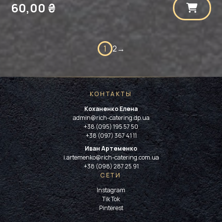
60,00
₴
1
2
→
КОНТАКТЫ
Коханенко Елена
admin@rich-catering.dp.ua
+38 (095) 195 57 50
+38 (097) 367 41 11
Иван Артеменко
i.artemenko@rich-catering.com.ua
+38 (098) 287 25 91
СЕТИ
Instagram
Tik Tok
Pinterest