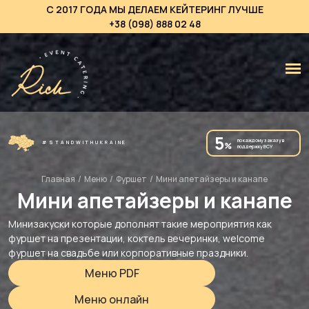
С 2017 ГОДА МЫ ДЕЛАЕМ КЕЙТЕРИНГ ЛУЧШЕ
+38 (098) 888 02 48
5
по каждому заказу в
#STANDWITHUKRAINE
%
поддержку ВСУ
Главная
/
Меню
/
Фуршет
/
Мини апетайзеры и канапе
Мини апетайзеры и канапе
Минизакуски которые дополнят такие мероприятия как
фуршет на презентации, коктель вечеринки, welcome
фуршет на свадьбе или корпоративные праздники.
Меню PDF
Меню онлайн