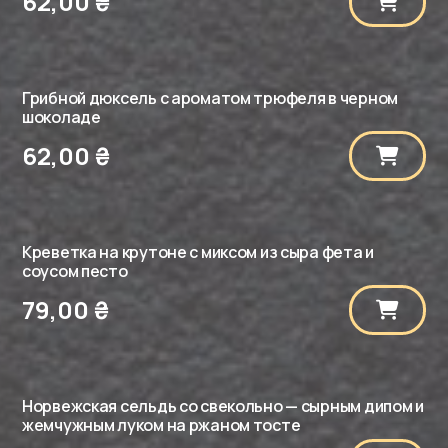
62,00
₴
Грибной дюксель с ароматом трюфеля в черном
шоколаде
62,00
₴
Креветка на крутоне с миксом из сыра фета и
соусом песто
79,00
₴
Норвежская сельдь со свекольно — сырным дипом и
жемчужным луком на ржаном тосте