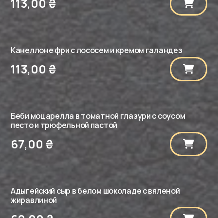
113,00
₴
Канеллоне фри с лососем и кремом галандез
113,00
₴
Беби моцарелла в томатной глазури с соусом
песто и трюфельной пастой
67,00
₴
Адыгейский сыр в белом шоколаде с вяленой
жиравлиной