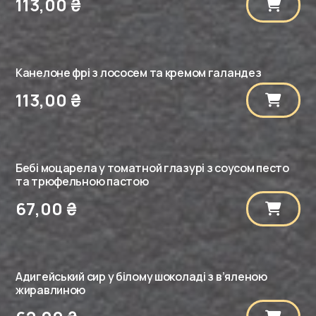
113,00
₴
Канелоне фрі з лососем та кремом галандез
113,00
₴
Бебі моцарела у томатной глазурі з соусом песто
та трюфельною пастою
67,00
₴
Адигейський сир у білому шоколаді з в’яленою
жиравлиною