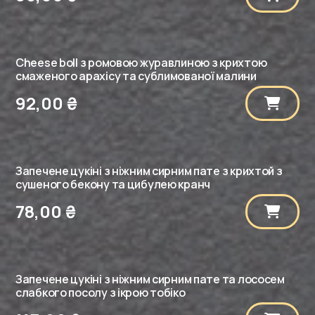
Cheese boll з ромовою журавлиною з крихтою
смаженого арахісу та сублимованої малини
92,00
₴
Запечене цукіні з ніжним сирним пате з крихтой з
сушеного бекону та цибулею кранч
78,00
₴
Запечене цукіні з ніжним сирним пате та лососем
слабкого посолу з ікрою тобіко