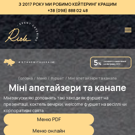
З 2017 РОКУ МИ РОБИМО КЕЙТЕРИНГ КРАЩИМ
+38 (098) 888 02 48
5
з кожного замовлення
#STANDWITHUKRAINE
%
на підтримку ЗСУ
Головна
/
Меню
/
Фуршет
/
Міні апетайзери та канапе
Міні апетайзери та канапе
Мінізакуски які доповнять такі заходи як фуршет на
презентації, коктель вечірки, welcome фуршет на весіллі чи
корпоративні свята.
Меню PDF
Меню онлайн