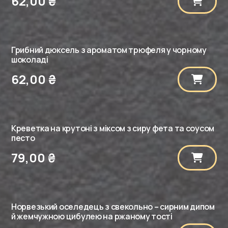
62,00
₴
Грибний дюксель з ароматом трюфеля у чорному
шоколаді
62,00
₴
Креветка на крутоні з міксом з сиру фета та соусом
песто
79,00
₴
Норвезький оселедець з свекольно – сирним дипом
й жемчужною цибулею на ржаному тості