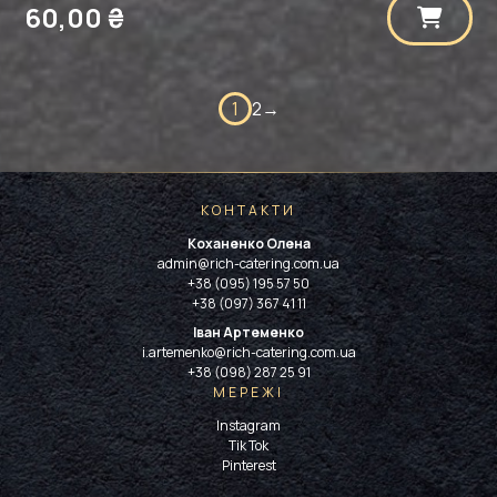
60,00
₴
1
2
→
КОНТАКТИ
Коханенко Олена
admin@rich-catering.com.ua
+38 (095) 195 57 50
+38 (097) 367 41 11
Іван Артеменко
i.artemenko@rich-catering.com.ua
+38 (098) 287 25 91
МЕРЕЖІ
Instagram
Tik Tok
Pinterest