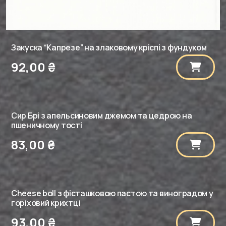
Закуска “Капрезе” на злаковому кріспі з фундуком
92,00
₴
Сир Брі з апельсиновим джемом та цедрою на
пшеничному тості
83,00
₴
Cheese boll з фісташковою пастою та виноградом у
горіховий крихтці
93,00
₴