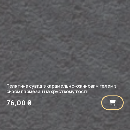
соусом
песто
кількість
Телятина сувид з карамельно-ожиновим гелем з
сиром пармезан на хрусткому тості
76,00
₴