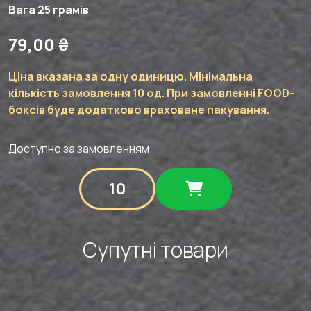
Вага 25 грамів
79,00
₴
Ціна вказана за одну одиницю. Мінімальна
кількість замовлення 10 од. При замовленні FOOD-
боксів буде додатково враховане пакування.
Доступно за замовленням
Креветка
на
крутоні
з
міксом
Супутні товари
з
сиру
фета
та