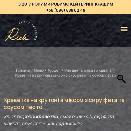
З 2017 РОКУ МИ РОБИМО КЕЙТЕРИНГ КРАЩИМ
+38 (098) 888 02 48
Головна
/
Меню
/
Фуршет
/
Міні апетайзери та канапе
/
Креветка на крутоні з міксом з сиру фета та соусом песто
Креветка на крутоні з міксом з сиру фета та
соусом песто
Хвіст тигрової
креветки
, смажений хліб, сир фета,
шпинат, соус світ – чілі,
горіх
кеш’ю