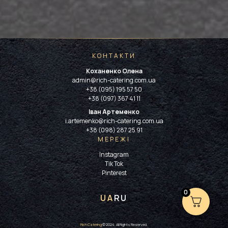
КОНТАКТИ
Коханенко Олена
admin@rich-catering.com.ua
+38 (095) 195 57 50
+38 (097) 367 41 11
Іван Артеменко
i.artemenko@rich-catering.com.ua
+38 (098) 287 25 91
МЕРЕЖІ
Instagram
Tik Tok
Pinterest
0
UA
RU
Rich Catering
© 2024. All Rights Reserved.