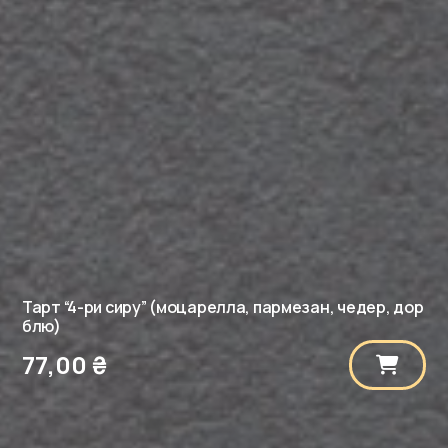
Тарт “4-ри сиру” (моцарелла, пармезан, чедер, дор
блю)
77,00
₴