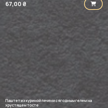
67,00
₴
Паштет из куриной печени с ягодным гелем на
хрустящем тосте