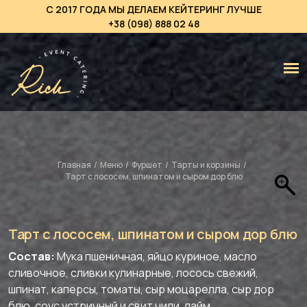
С 2017 ГОДА МЫ ДЕЛАЕМ КЕЙТЕРИНГ ЛУЧШЕ
+38 (098) 888 02 48
Главная
/
Меню
/
Фуршет
/
Тарты и корзины
/
Тарт с лососем, шпинатом и сыром дор блю
Тарт с лососем, шпинатом и сыром дор блю
Состав:
Мука пшеничная, яйцо куриное, масло
сливочное, сливки кулинарные, лосось свежий,
шпинат, каперсы, томаты, сыр моцарелла, сыр дор
блю, соус устричный и свит чили, лайм