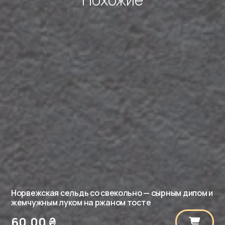
шпинатом
и
сыром
дор
блю
Норвежская сельдь со свекольно — сырным дипом и
жемчужным луком на ржаном тосте
60,00
₴