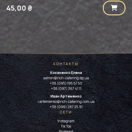
45,00
₴
КОНТАКТЫ
Коханенко Елена
admin@rich-catering.dp.ua
+38 (095) 195 57 50
+38 (097) 367 41 11
Иван Артеменко
i.artemenko@rich-catering.com.ua
+38 (098) 287 25 91
СЕТИ
Instagram
Tik Tok
Pinterest