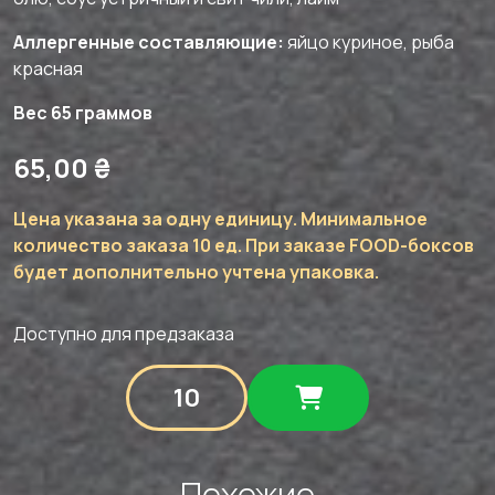
Аллергенные составляющие:
яйцо куриное, рыба
красная
Вес 65 граммов
65,00
₴
Цена указана за одну единицу. Минимальное
количество заказа 10 ед. При заказе FOOD-боксов
будет дополнительно учтена упаковка.
Доступно для предзаказа
Количество
товара
Тарт
с
лососем,
Похожие