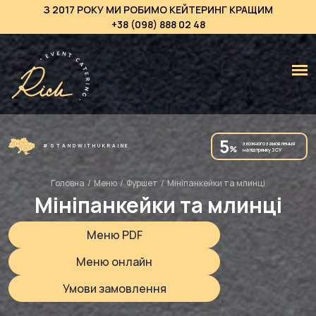
З 2017 РОКУ МИ РОБИМО КЕЙТЕРИНГ КРАЩИМ
+38 (098) 888 02 48
5
з кожного замовлення
#STANDWITHUKRAINE
%
на підтримку ЗСУ
Головна
/
Меню
/
Фуршет
/
Мініпанкейки та млинці
Мініпанкейки та млинці
Меню PDF
Меню онлайн
Умови замовлення