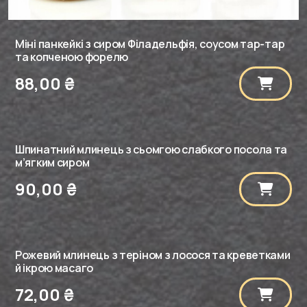
Міні панкейкі з сиром Філадельфія, соусом тар-тар
та копченою форелю
88,00
₴
Шпинатний млинець з сьомгою слабкого посола та
м’ягким сиром
90,00
₴
Рожевий млинець з теріном з лосося та креветками
й ікрою масаго
72,00
₴