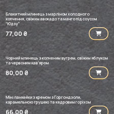
Блакитний млинець з марліном холодного
копчення, свіжим авокадо та манго під соусом
“Юдзу”
77,00
₴
Чорний млинець з копченим вугрем, свіжим яблуком
та червоним кав’яром
80,00
₴
Міні панкейки з кремом з Горгондзоли,
карамельною грушею та кедровим горіхом
66,00
₴