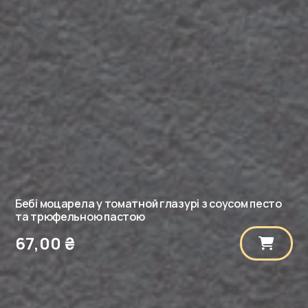
Бебі моцарела у томатной глазурі з соусом песто
та трюфельною пастою
67,00
₴