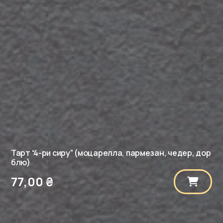
Тарт “4-ри сиру” (моцарелла, пармезан, чедер, дор
блю)
77,00
₴