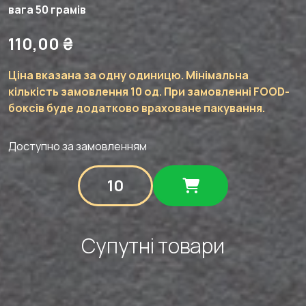
вага 50 грамів
110,00
₴
Ціна вказана за одну одиницю. Мінімальна
кількість замовлення 10 од. При замовленні FOOD-
боксів буде додатково враховане пакування.
Доступно за замовленням
Брускета
з
3-
х
томатів
Супутні товари
та
сиром
Шевре
кількість