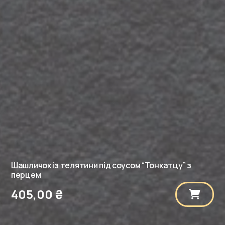
Шашличок із телятини під соусом “Тонкатцу” з
перцем
405,00
₴