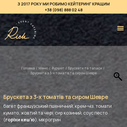
З 2017 РОКУ МИ РОБИМО КЕЙТЕРИНГ КРАЩИМ
+38 (098) 888 02 48
Головна
/
Меню
/
Фуршет
/
Брускети та тапаси
/
Брускета з 3-х томатів та сиром Шевре
Брускета з 3-х томатів та сиром Шевре
багет французський пшеничний, крем-чіз, томати
кумато, жовтий та чері, сир козиний, соус песто
(
горіхи кеш’ю
), мікрогрин