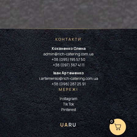
КОНТАКТИ
Коханенко Олена
admin@rich-catering.com.ua
+38 (095) 195 57 50
+38 (097) 367 41 11
Іван Артеменко
i.artemenko@rich-catering.com.ua
+38 (098) 287 25 91
МЕРЕЖІ
Instagram
Tik Tok
Pinterest
0
UA
RU