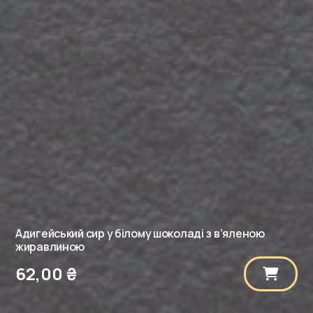
Адигейський сир у білому шоколаді з в’яленою
жиравлиною
62,00
₴