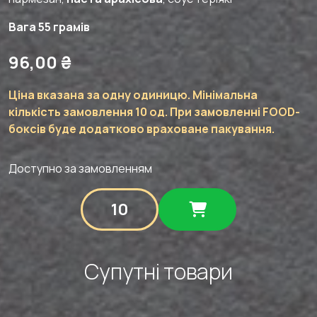
Вага 55 грамів
96,00
₴
Ціна вказана за одну одиницю. Мінімальна
кількість замовлення 10 од. При замовленні FOOD-
боксів буде додатково враховане пакування.
Доступно за замовленням
Брускета
з
рулетом
з
курки
Супутні товари
печеними
овочами
та