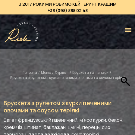
З 2017 РОКУ МИ РОБИМО КЕЙТЕРИНГ КРАЩИМ
+38 (098) 888 02 48
Головна
/
Меню
/
Фуршет
/
Брускети та тапаси
/
Брускета з рулетом з курки печеними овочами та соусом теріякі
Брускета з рулетом з курки печеними
овочами та соусом теріякі
Багет французський пшеничний, м’ясо курки, бекон,
крем чіз, шпинат, баклажан, цукіні, перець, сир
пармезан,
паста арахісова
, соус теріякі