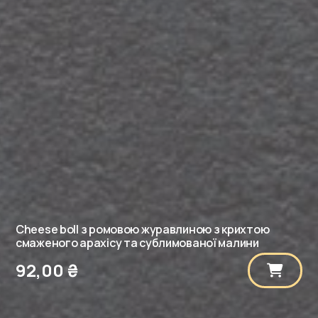
Cheese boll з ромовою журавлиною з крихтою
смаженого арахісу та сублимованої малини
92,00
₴