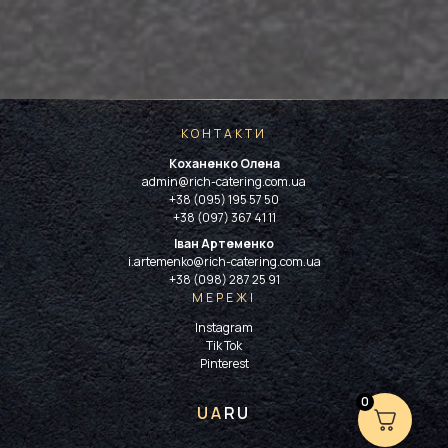
КОНТАКТИ
Коханенко Олена
admin@rich-catering.com.ua
+38 (095) 195 57 50
+38 (097) 367 41 11
Іван Артеменко
i.artemenko@rich-catering.com.ua
+38 (098) 287 25 91
МЕРЕЖІ
Instagram
Tik Tok
Pinterest
0
UA
RU