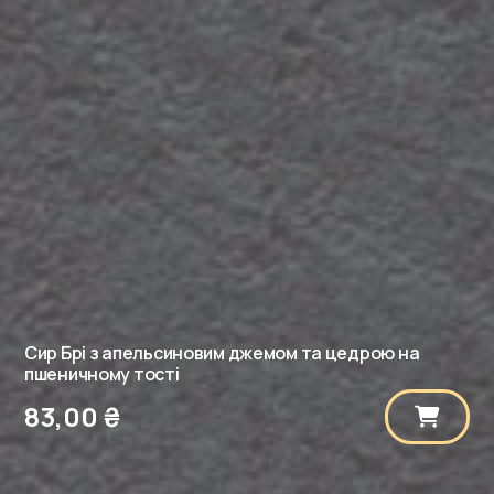
соусом
теріякі
кількість
Сир Брі з апельсиновим джемом та цедрою на
пшеничному тості
83,00
₴