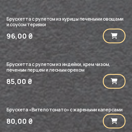
Брускетта с рулетом из курицы печеными овощами
и соусом терияки
96,00
₴
Брускетта с рулетом из индейки, крем чизом,
печеным перцем и лесным орехом
85,00
₴
Брускета «Витело тонато» с жареными каперсами
80,00
₴