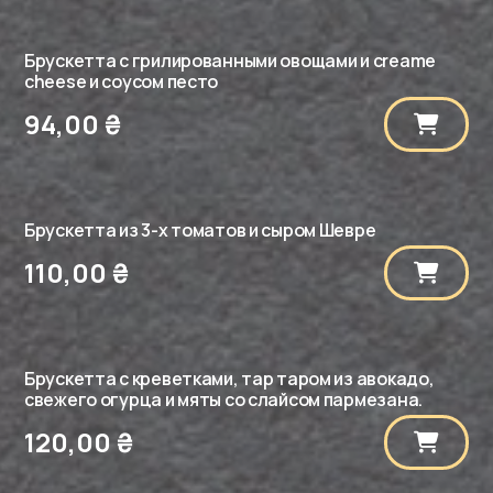
Брускетта с грилированными овощами и сreame
cheese и соусом песто
94,00
₴
Брускетта из 3-х томатов и сыром Шевре
110,00
₴
Брускетта с креветками, тар таром из авокадо,
свежего огурца и мяты со слайсом пармезана.
120,00
₴