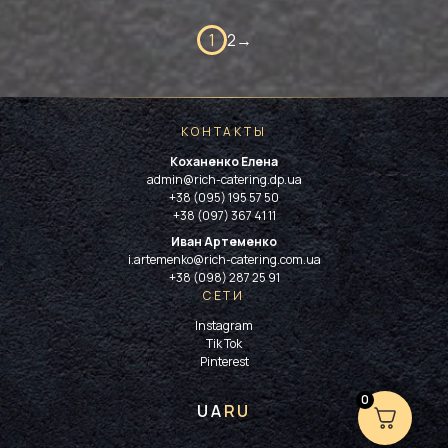
1
2
→
КОНТАКТЫ
Коханенко Елена
admin@rich-catering.dp.ua
+38 (095) 195 57 50
+38 (097) 367 41 11
Иван Артеменко
i.artemenko@rich-catering.com.ua
+38 (098) 287 25 91
СЕТИ
Instagram
Tik Tok
Pinterest
0
UA
RU