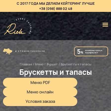
С 2017 ГОДА МЫ ДЕЛАЕМ КЕЙТЕРИНГ ЛУЧШЕ
+38 (098) 888 02 48
5
по каждому заказу в
#STANDWITHUKRAINE
%
поддержку ВСУ
Главная
/
Меню
/
Фуршет
/
Брускетты и тапасы
Брускетты и тапасы
Меню PDF
Меню онлайн
Условия заказа