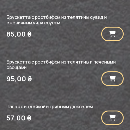
Брускетта с ростбифом из телятины сувид и
ежевичным чили соусом
85,00
₴
Брускетта с ростбифом из телятины и печеными
овощами
95,00
₴
Тапас с индейкой и грибным дюкселем
57,00
₴