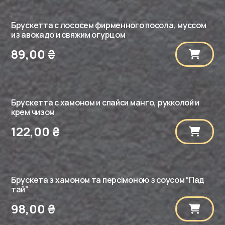
Брускетта с лососем фирменного посола, муссом
из авокадо и свяжим огурцом
89,00
₴
Брускетта с хамоном и спайси манго, рукколой и
крем чизом
122,00
₴
Брускета з хамоном та персімоною з соусом “Пад
тай”
98,00
₴